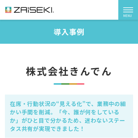
MENU
ZAiSEKI（ザイセキ）
導入事例
ZAiSEKIとは
機能紹介
株式会社きんでん
料金プラン
導入事例
在席・行動状況の“見える化”で、業務中の細
かい手間を削減。「今、誰が何をしている
か」がひと目で分かるため、迷わないステー
よくあるご質問
タス共有が実現できました！