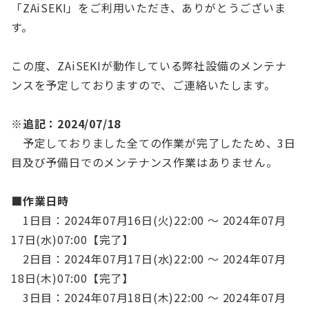
「ZAiSEKI」をご利用いただき、ありがとうございま
す。
お役立ち資料
この度、ZAiSEKIが動作している弊社設備のメンテナ
ログイン
新規登録
ンスを予定しておりますので、ご連絡いたします。
※追記：2024/07/18
予定しておりました全ての作業が完了したため、3日
目及び予備日でのメンテナンス作業はありません。
■作業日時
1日目：2024年07月16日(火)22:00 ～ 2024年07月
17日(水)07:00【完了】
2日目：2024年07月17日(水)22:00 ～ 2024年07月
18日(木)07:00【完了】
3日目：2024年07月18日(木)22:00 ～ 2024年07月